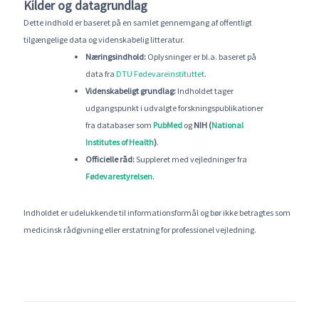
Kilder og datagrundlag
Dette indhold er baseret på en samlet gennemgang af offentligt
tilgængelige data og videnskabelig litteratur.
Næringsindhold:
Oplysninger er bl.a. baseret på
data fra
DTU Fødevareinstituttet
.
Videnskabeligt grundlag:
Indholdet tager
udgangspunkt i udvalgte forskningspublikationer
fra databaser som
PubMed
og
NIH (
National
Institutes of Health
)
.
Officielle råd:
Suppleret med vejledninger fra
Fødevarestyrelsen
.
Indholdet er udelukkende til informationsformål og bør ikke betragtes som
medicinsk rådgivning eller erstatning for professionel vejledning.