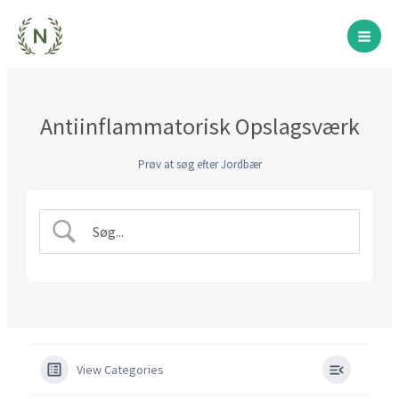
Gå
til
indholdet
Antiinflammatorisk Opslagsværk
Prøv at søg efter Jordbær
View Categories