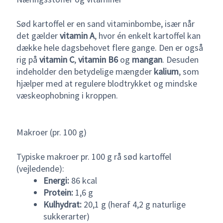
Sød kartoffel er en sand vitaminbombe, især når
det gælder
vitamin A
, hvor én enkelt kartoffel kan
dække hele dagsbehovet flere gange. Den er også
rig på
vitamin C
,
vitamin B6
og
mangan
. Desuden
indeholder den betydelige mængder
kalium
, som
hjælper med at regulere blodtrykket og mindske
væskeophobning i kroppen.
Makroer (pr. 100 g)
Typiske makroer pr. 100 g rå sød kartoffel
(vejledende):
Energi:
86 kcal
Protein:
1,6 g
Kulhydrat:
20,1 g (heraf 4,2 g naturlige
sukkerarter)