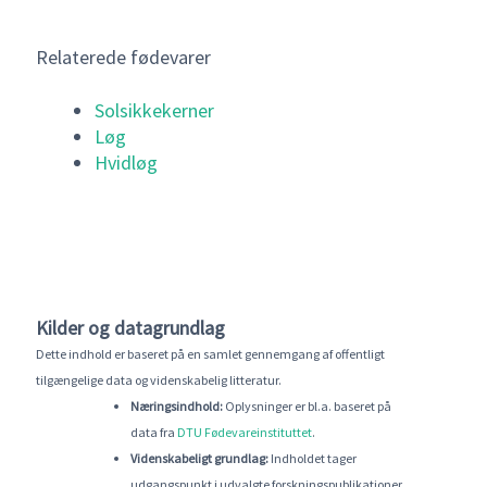
Relaterede fødevarer
Solsikkekerner
Løg
Hvi
d
løg
Kilder og datagrundlag
Dette indhold er baseret på en samlet gennemgang af offentligt
tilgængelige data og videnskabelig litteratur.
Næringsindhold:
Oplysninger er bl.a. baseret på
data fra
DTU Fødevareinstituttet
.
Videnskabeligt grundlag:
Indholdet tager
udgangspunkt i udvalgte forskningspublikationer