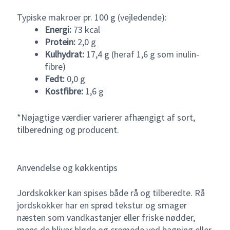
Typiske makroer pr. 100 g (vejledende):
Energi:
73 kcal
Protein:
2,0 g
Kulhydrat:
17,4 g (heraf 1,6 g som inulin-
fibre)
Fedt:
0,0 g
Kostfibre:
1,6 g
*Nøjagtige værdier varierer afhængigt af sort,
tilberedning og producent.
Anvendelse og køkkentips
Jordskokker kan spises både rå og tilberedte. Rå
jordskokker har en sprød tekstur og smager
næsten som vandkastanjer eller friske nødder,
mens de bliver bløde og cremede ved bagning eller