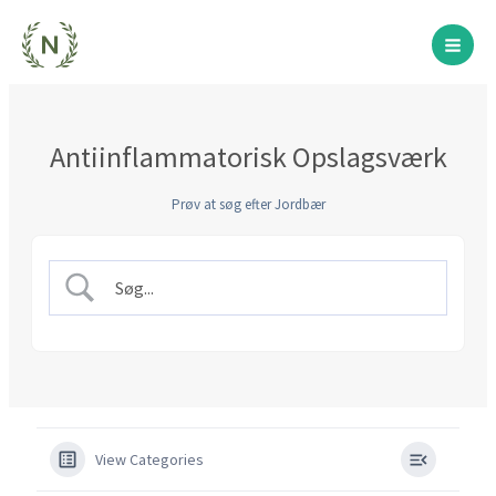
Gå
til
indholdet
Antiinflammatorisk Opslagsværk
Prøv at søg efter Jordbær
View Categories