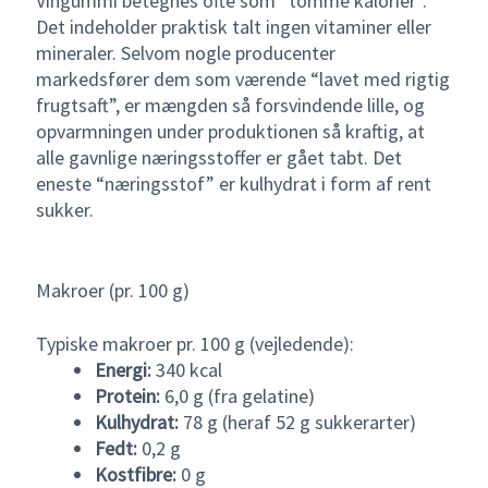
Vingummi betegnes ofte som “tomme kalorier”.
Det indeholder praktisk talt ingen vitaminer eller
mineraler. Selvom nogle producenter
markedsfører dem som værende “lavet med rigtig
frugtsaft”, er mængden så forsvindende lille, og
opvarmningen under produktionen så kraftig, at
alle gavnlige næringsstoffer er gået tabt. Det
eneste “næringsstof” er kulhydrat i form af rent
sukker.
Makroer (pr. 100 g)
Typiske makroer pr. 100 g (vejledende):
Energi:
340 kcal
Protein:
6,0 g (fra gelatine)
Kulhydrat:
78 g (heraf 52 g sukkerarter)
Fedt:
0,2 g
Kostfibre:
0 g