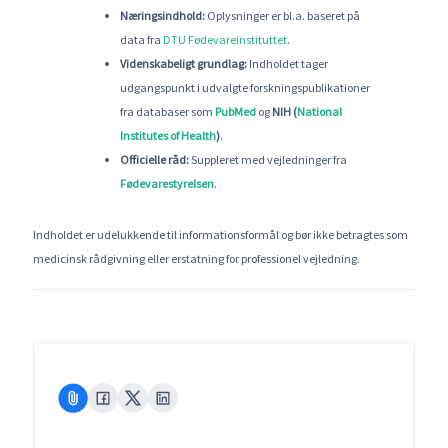
Næringsindhold:
Oplysninger er bl.a. baseret på
data fra
DTU Fødevareinstituttet
.
Videnskabeligt grundlag:
Indholdet tager
udgangspunkt i udvalgte forskningspublikationer
fra databaser som
PubMed
og
NIH (
National
Institutes of Health
)
.
Officielle råd:
Suppleret med vejledninger fra
Fødevarestyrelsen
.
Indholdet er udelukkende til informationsformål og bør ikke betragtes som
medicinsk rådgivning eller erstatning for professionel vejledning.