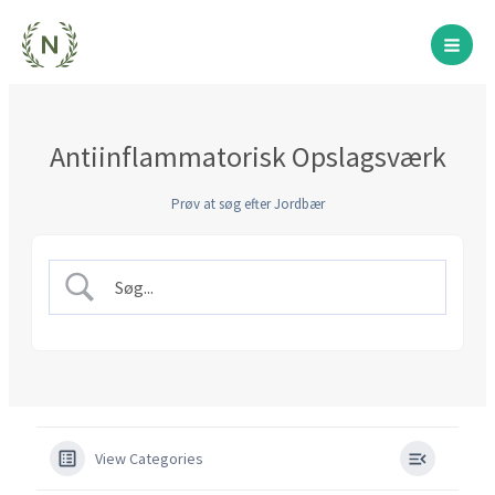
Gå
til
indholdet
Antiinflammatorisk Opslagsværk
Prøv at søg efter Jordbær
View Categories