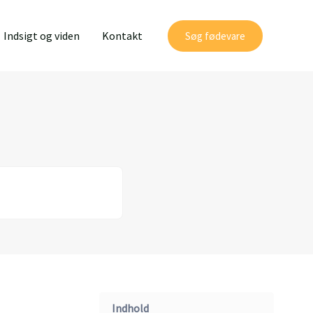
Indsigt og viden
Kontakt
Søg fødevare
Indhold