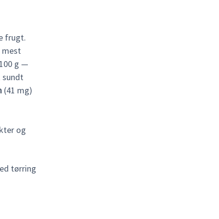
e frugt.
e mest
 100 g —
t sundt
m
(41 mg)
kter og
ed tørring