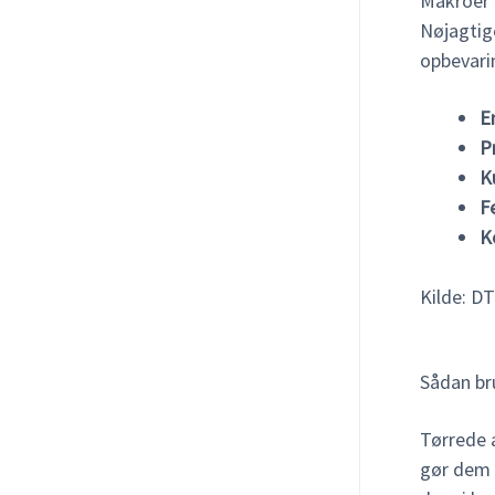
Makroer i
Nøjagtig
opbevari
E
P
K
F
K
Kilde: DT
Sådan br
Tørrede a
gør dem 