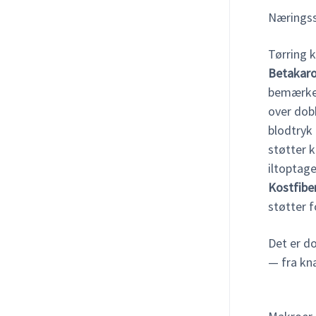
Næringsst
Tørring k
Betakar
bemærkel
over dob
blodtryk
støtter 
iltoptage
Kostfibe
støtter 
Det er d
— fra kna