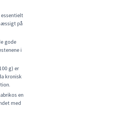
 essentielt
mæssigt på
 de gode
estenene i
100 g) er
da kronisk
tion.
 abrikos en
bundet med