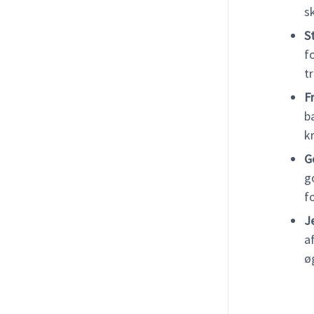
s
S
f
tr
F
b
k
G
g
f
J
a
ø