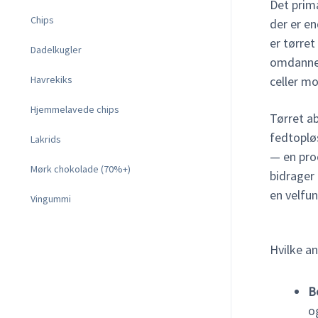
Det prim
Chips
der er en
er tørret
Dadelkugler
omdanner
celler mo
Havrekiks
Hjemmelavede chips
Tørret ab
fedtopløs
Lakrids
— en pro
Mørk chokolade (70%+)
bidrager
en velfu
Vingummi
Hvilke an
B
o