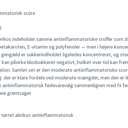
ammatorisk score
l
brikos indeholder samme antiinflammatoriske stoffer som d
betakaroten, E-vitamin og polyfenoler — men i højere koncen
l gengæld er sukkerindholdet ligeledes koncentreret, og sto
r kan påvirke blodsukkeret negativt, hvilket over tid kan fr
tion. Samlet set er den moderate antiinflammatoriske sco
g: der er klare fordele ved moderate mængder, men den er i
dt antiinflammatorisk fødevarevalg sammenlignet med fx fed
nne grøntsager.
r tørret abrikos antiinflammatorisk