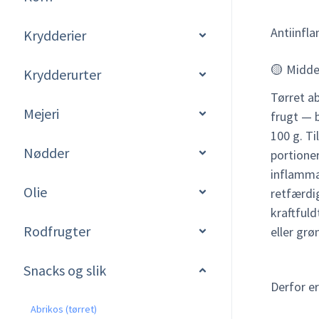
Antiinfl
Krydderier
🟡 Midde
Krydderurter
Tørret a
Mejeri
frugt — 
100 g. Ti
Nødder
portione
inflamma
Olie
retfærdi
kraftful
Rodfrugter
eller grø
Snacks og slik
Derfor e
Abrikos (tørret)