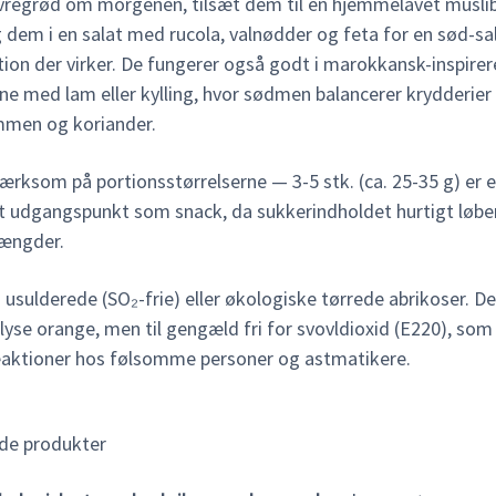
vregrød om morgenen, tilsæt dem til en hjemmelavet müslib
g dem i en salat med rucola, valnødder og feta for en sød-sa
ion der virker. De fungerer også godt i marokkansk-inspirer
ne med lam eller kylling, hvor sødmen balancerer krydderie
men og koriander.
rksom på portionsstørrelserne — 3-5 stk. (ca. 25-35 g) er e
gt udgangspunkt som snack, da sukkerindholdet hurtigt løbe
ængder.
usulderede (SO₂-frie) eller økologiske tørrede abrikoser. De
lyse orange, men til gengæld fri for svovldioxid (E220), som
eaktioner hos følsomme personer og astmatikere.
de produkter