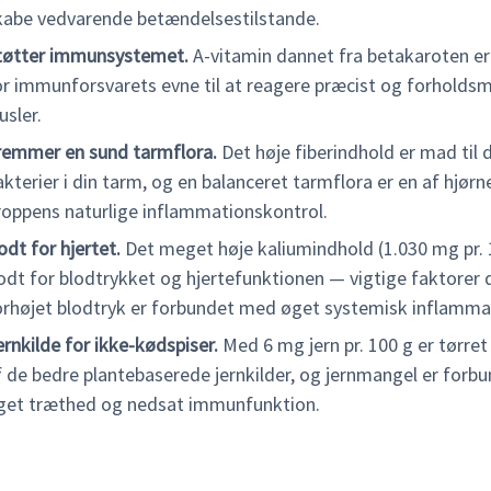
kabe vedvarende betændelsestilstande.
tøtter immunsystemet.
A-vitamin dannet fra betakaroten er
or immunforsvarets evne til at reagere præcist og forholds
usler.
remmer en sund tarmflora.
Det høje fiberindhold er mad til
akterier i din tarm, og en balanceret tarmflora er en af hjørn
roppens naturlige inflammationskontrol.
odt for hjertet.
Det meget høje kaliumindhold (1.030 mg pr. 
odt for blodtrykket og hjertefunktionen — vigtige faktorer 
orhøjet blodtryk er forbundet med øget systemisk inflamma
ernkilde for ikke-kødspiser.
Med 6 mg jern pr. 100 g er tørret
f de bedre plantebaserede jernkilder, og jernmangel er for
get træthed og nedsat immunfunktion.