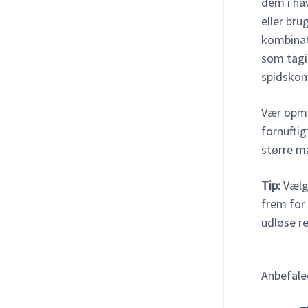
dem i ha
eller bru
kombinat
som tagi
spidskom
Vær opmæ
fornufti
større m
Tip:
Vælg 
frem for 
udløse r
Anbefale