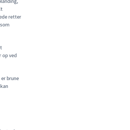
landing,
lt
ede retter
r som
t
r op ved
 er brune
 kan