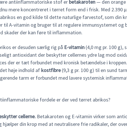
ære antiinflammatoriske stof er
betakaroten
— den orange
dnu mere koncentreret i tørret form end i frisk. Med 2.390 µ
 abrikos en god kilde til dette naturlige farvestof, som din k
 til A-vitamin og bruger til at regulere immunsystemet og 
d skader der kan føre til inflammation.
rikos er desuden særlig rig på
E-vitamin
(4,0 mg pr. 100 g), 
eligt antioxidant der beskytter cellernes ydre lag mod oxid
ces der er tæt forbundet med kronisk betændelse i kroppen.
 det høje indhold af
kostfibre
(9,3 g pr. 100 g) til en sund tar
ngerende tarm er forbundet med lavere systemisk inflammat
tiinflammatoriske fordele er der ved tørret abrikos?
eskytter cellerne.
Betakaroten og E-vitamin virker som anti
g hjælper din krop med at neutralisere frie radikaler, der ove