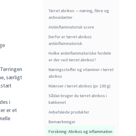
Tørret abrikos — næring, fibre og
antioxidanter
Antiinflammatorisk score
Derfor er tørret abrikos
antiinflammatorisk
Hvilke antiinflammatoriske fordele
er der ved tørret abrikos?
. Tørringen
Næringsstoffer og vitaminer i tørret
abrikos
e, særligt
ngstæt
Makroer i tørret abrikos (pr. 100 g)
Sådan bruger du tørret abrikos i
des i
køkkenet
r er et
Anbefalede produkter
nelle
Bemærkninger
Forskning: Abrikos og inflammation