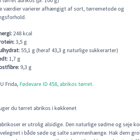
 tørret abrikos (pr. 100 g)
e værdier varierer afhængigt af sort, tørremetode og
ngsforhold.
nergi:
248 kcal
rotein:
3,5 g
ulhydrat:
55,1 g (heraf 43,3 g naturlige sukkerarter)
edt:
1,7 g
ostfibre:
9,3 g
U Frida,
Fødevare ID 458, abrikos tørret.
uger du tørret abrikos i køkkenet
brikoser er utrolig alsidige. Den naturlige sødme og seje k
velegnet i både søde og salte sammenhænge. Hak dem grof