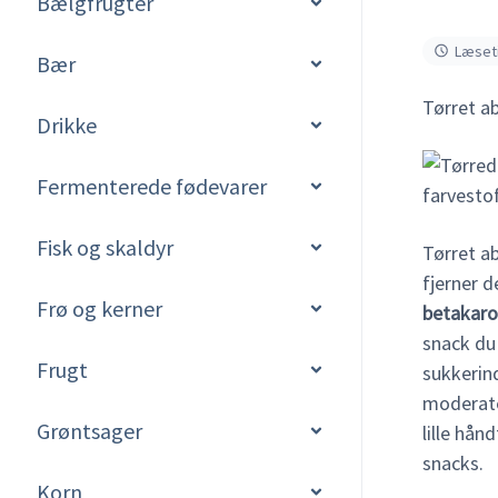
Bælgfrugter
Læseti
Bær
Tørret ab
Drikke
Fermenterede fødevarer
Fisk og skaldyr
Tørret ab
fjerner 
Frø og kerner
betakaro
snack du 
Frugt
sukkerind
moderate
Grøntsager
lille hån
snacks.
Korn