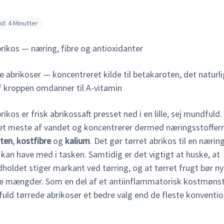
d: 4 Minutter
rikos — næring, fibre og antioxidanter
rikos er frisk abrikossaft presset ned i en lille, sej mundfuld
det meste af vandet og koncentrerer dermed næringsstoffern
ten
,
kostfibre
og
kalium
. Det gør tørret abrikos til en næri
kan have med i tasken. Samtidig er det vigtigt at huske, at
holdet stiger markant ved tørring, og at tørret frugt bør ny
 mængder. Som en del af et antiinflammatorisk kostmønste
dfuld tørrede abrikoser et bedre valg end de fleste konventio