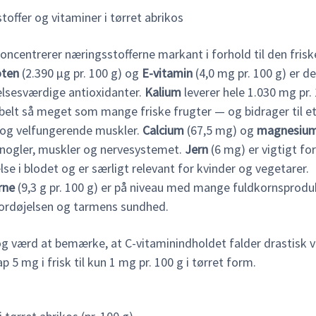
offer og vitaminer i tørret abrikos
oncentrerer næringsstofferne markant i forhold til den frisk
oten
(2.390 µg pr. 100 g) og
E-vitamin
(4,0 mg pr. 100 g) er d
sesværdige antioxidanter.
Kalium
leverer hele 1.030 mg pr.
belt så meget som mange friske frugter — og bidrager til e
 og velfungerende muskler.
Calcium
(67,5 mg) og
magnesiu
knogler, muskler og nervesystemet.
Jern
(6 mg) er vigtigt for
lse i blodet og er særligt relevant for kvinder og vegetarer.
rne
(9,3 g pr. 100 g) er på niveau med mange fuldkornsprodu
fordøjelsen og tarmens sundhed.
og værd at bemærke, at C-vitaminindholdet falder drastisk v
p 5 mg i frisk til kun 1 mg pr. 100 g i tørret form.