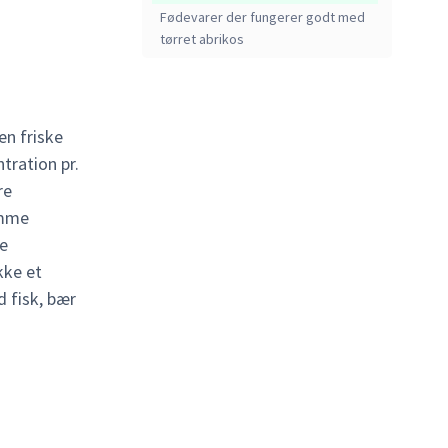
Fødevarer der fungerer godt med
tørret abrikos
en friske
tration pr.
re
emme
re
kke et
 fisk, bær