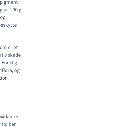
 pigment
g pr. 100 g
rop
beskytte
som er et
ativ skade
 Endelig
mflora, og
ion.
oxidanter
r tid kan