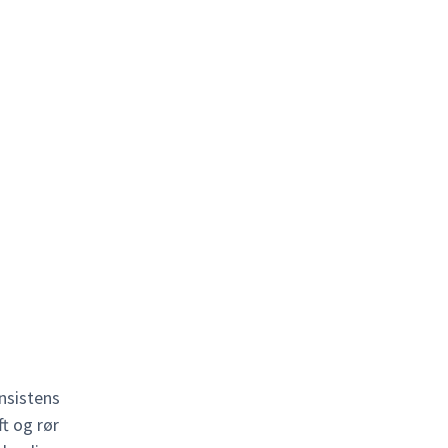
onsistens
t og rør