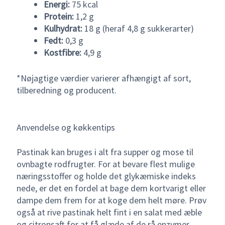
Energi:
75 kcal
Protein:
1,2 g
Kulhydrat:
18 g (heraf 4,8 g sukkerarter)
Fedt:
0,3 g
Kostfibre:
4,9 g
*Nøjagtige værdier varierer afhængigt af sort,
tilberedning og producent.
Anvendelse og køkkentips
Pastinak kan bruges i alt fra supper og mose til
ovnbagte rodfrugter. For at bevare flest mulige
næringsstoffer og holde det glykæmiske indeks
nede, er det en fordel at bage dem kortvarigt eller
dampe dem frem for at koge dem helt møre. Prøv
også at rive pastinak helt fint i en salat med æble
og citronsaft for at få glæde af de rå enzymer.