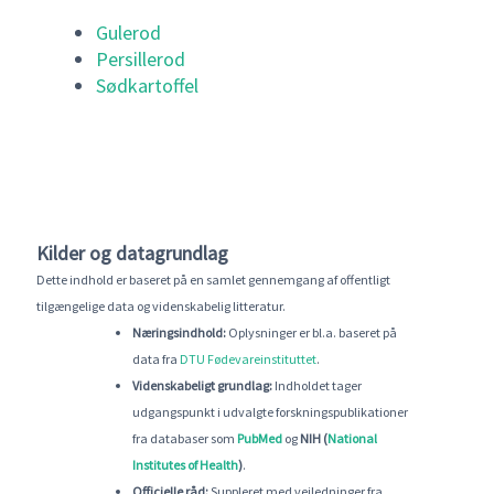
Gulerod
Persillerod
Sødkartoffel
Kilder og datagrundlag
Dette indhold er baseret på en samlet gennemgang af offentligt
tilgængelige data og videnskabelig litteratur.
Næringsindhold:
Oplysninger er bl.a. baseret på
data fra
DTU Fødevareinstituttet
.
Videnskabeligt grundlag:
Indholdet tager
udgangspunkt i udvalgte forskningspublikationer
fra databaser som
PubMed
og
NIH (
National
Institutes of Health
)
.
Officielle råd:
Suppleret med vejledninger fra