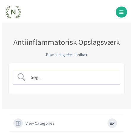
Gå
til
indholdet
Antiinflammatorisk Opslagsværk
Prøv at søg efter Jordbær
View Categories