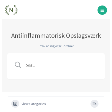
Gå
til
indholdet
Antiinflammatorisk Opslagsværk
Prøv at søg efter Jordbær
View Categories