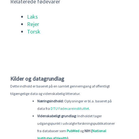
Relaterede fødevarer
Laks
Rejer
Torsk
Kilder og datagrundlag
Dette indhold er baseret på en samlet gennemgang af offentligt
tilgængelige data og videnskabelig litteratur.
Næringsindhold:
Oplysninger er bl.a. baseret på
data fra
DTU Fødevareinstituttet
.
Videnskabeligt grundlag:
Indholdet tager
udgangspunkt i udvalgte forskningspublikationer
fra databaser som
PubMed
og
NIH (
National
Institutes of Health
)
.