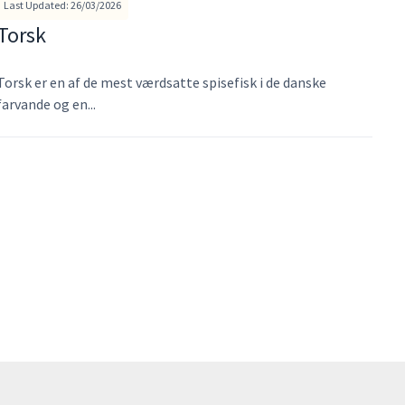
Last Updated: 26/03/2026
Torsk
Torsk er en af de mest værdsatte spisefisk i de danske
farvande og en...