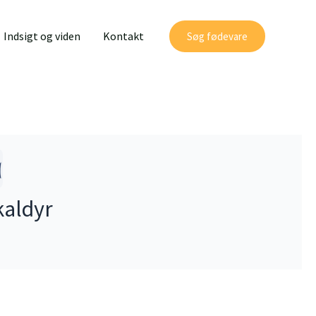
Indsigt og viden
Kontakt
Søg fødevare
kaldyr