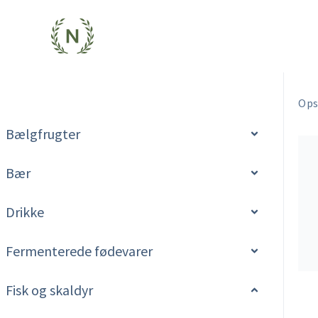
Gå
til
indholdet
Ops
Bælgfrugter
Bær
Drikke
Fermenterede fødevarer
Fisk og skaldyr