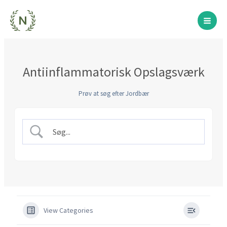
Gå
til
indholdet
Antiinflammatorisk Opslagsværk
Prøv at søg efter Jordbær
View Categories