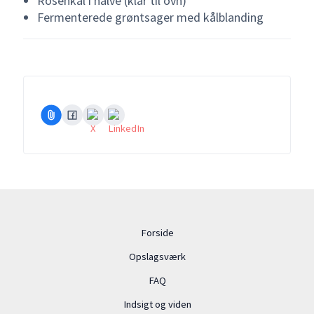
Rosenkål i halve (klar til ovn)
Fermenterede grøntsager med kålblanding
Forside
Opslagsværk
FAQ
Indsigt og viden