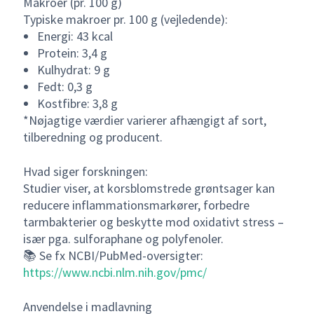
Makroer (pr. 100 g)
Typiske makroer pr. 100 g (vejledende):
Energi: 43 kcal
Protein: 3,4 g
Kulhydrat: 9 g
Fedt: 0,3 g
Kostfibre: 3,8 g
*Nøjagtige værdier varierer afhængigt af sort,
tilberedning og producent.
Hvad siger forskningen:
Studier viser, at korsblomstrede grøntsager kan
reducere inflammationsmarkører, forbedre
tarmbakterier og beskytte mod oxidativt stress –
især pga. sulforaphane og polyfenoler.
📚 Se fx NCBI/PubMed-oversigter:
https://www.ncbi.nlm.nih.gov/pmc/
Anvendelse i madlavning