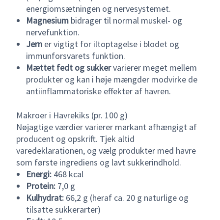
energiomsætningen og nervesystemet.
Magnesium
bidrager til normal muskel- og
nervefunktion.
Jern
er vigtigt for iltoptagelse i blodet og
immunforsvarets funktion.
Mættet fedt og sukker
varierer meget mellem
produkter og kan i høje mængder modvirke de
antiinflammatoriske effekter af havren.
Makroer i Havrekiks (pr. 100 g)
Nøjagtige værdier varierer markant afhængigt af
producent og opskrift. Tjek altid
varedeklarationen, og vælg produkter med havre
som første ingrediens og lavt sukkerindhold.
Energi:
468 kcal
Protein:
7,0 g
Kulhydrat:
66,2 g (heraf ca. 20 g naturlige og
tilsatte sukkerarter)