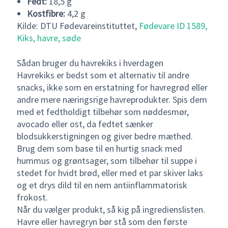
Fedt:
18,5 g
Kostfibre:
4,2 g
Kilde: DTU Fødevareinstituttet,
Fødevare ID 1589,
Kiks, havre, søde
Sådan bruger du havrekiks i hverdagen
Havrekiks er bedst som et alternativ til andre
snacks, ikke som en erstatning for havregrød eller
andre mere næringsrige havreprodukter. Spis dem
med et fedtholdigt tilbehør som nøddesmør,
avocado eller ost, da fedtet sænker
blodsukkerstigningen og giver bedre mæthed.
Brug dem som base til en hurtig snack med
hummus og grøntsager, som tilbehør til suppe i
stedet for hvidt brød, eller med et par skiver laks
og et drys dild til en nem antiinflammatorisk
frokost.
Når du vælger produkt, så kig på ingredienslisten.
Havre eller havregryn bør stå som den første