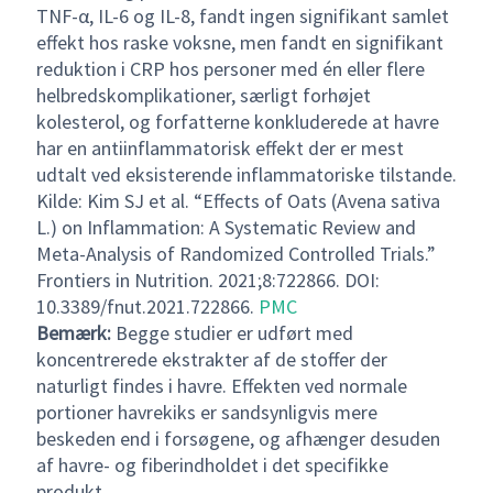
TNF-α, IL-6 og IL-8, fandt ingen signifikant samlet
effekt hos raske voksne, men fandt en signifikant
reduktion i CRP hos personer med én eller flere
helbredskomplikationer, særligt forhøjet
kolesterol, og forfatterne konkluderede at havre
har en antiinflammatorisk effekt der er mest
udtalt ved eksisterende inflammatoriske tilstande.
Kilde: Kim SJ et al. “Effects of Oats (Avena sativa
L.) on Inflammation: A Systematic Review and
Meta-Analysis of Randomized Controlled Trials.”
Frontiers in Nutrition. 2021;8:722866. DOI:
10.3389/fnut.2021.722866.
PMC
Bemærk:
Begge studier er udført med
koncentrerede ekstrakter af de stoffer der
naturligt findes i havre. Effekten ved normale
portioner havrekiks er sandsynligvis mere
beskeden end i forsøgene, og afhænger desuden
af havre- og fiberindholdet i det specifikke
produkt.