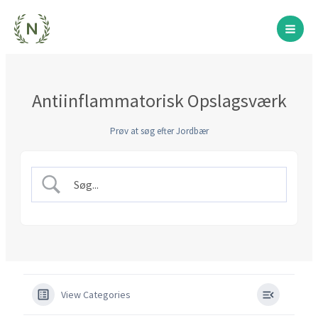
Gå
til
indholdet
Antiinflammatorisk Opslagsværk
Prøv at søg efter Jordbær
View Categories