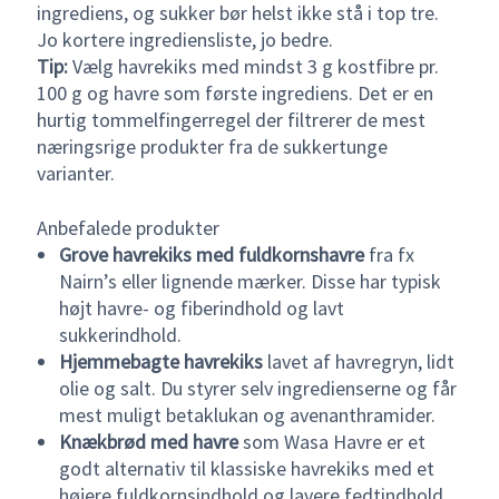
ingrediens, og sukker bør helst ikke stå i top tre.
Jo kortere ingrediensliste, jo bedre.
Tip:
Vælg havrekiks med mindst 3 g kostfibre pr.
100 g og havre som første ingrediens. Det er en
hurtig tommelfingerregel der filtrerer de mest
næringsrige produkter fra de sukkertunge
varianter.
Anbefalede produkter
Grove havrekiks med fuldkornshavre
fra fx
Nairn’s eller lignende mærker. Disse har typisk
højt havre- og fiberindhold og lavt
sukkerindhold.
Hjemmebagte havrekiks
lavet af havregryn, lidt
olie og salt. Du styrer selv ingredienserne og får
mest muligt betaklukan og avenanthramider.
Knækbrød med havre
som Wasa Havre er et
godt alternativ til klassiske havrekiks med et
højere fuldkornsindhold og lavere fedtindhold