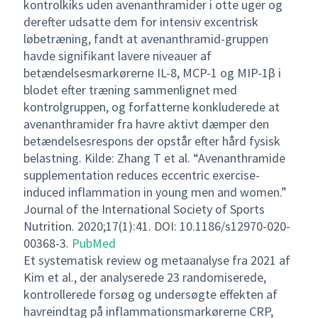
kontrolkiks uden avenanthramider i otte uger og
derefter udsatte dem for intensiv excentrisk
løbetræning, fandt at avenanthramid-gruppen
havde signifikant lavere niveauer af
betændelsesmarkørerne IL-8, MCP-1 og MIP-1β i
blodet efter træning sammenlignet med
kontrolgruppen, og forfatterne konkluderede at
avenanthramider fra havre aktivt dæmper den
betændelsesrespons der opstår efter hård fysisk
belastning. Kilde: Zhang T et al. “Avenanthramide
supplementation reduces eccentric exercise-
induced inflammation in young men and women.”
Journal of the International Society of Sports
Nutrition. 2020;17(1):41. DOI: 10.1186/s12970-020-
00368-3.
PubMed
Et systematisk review og metaanalyse fra 2021 af
Kim et al., der analyserede 23 randomiserede,
kontrollerede forsøg og undersøgte effekten af
havreindtag på inflammationsmarkørerne CRP,