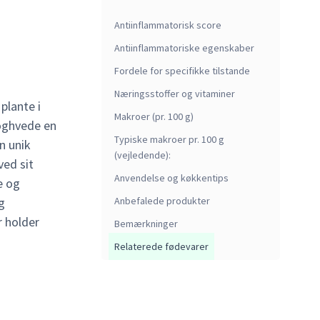
Antiinflammatorisk score
Antiinflammatoriske egenskaber
Fordele for specifikke tilstande
Næringsstoffer og vitaminer
plante i
Makroer (pr. 100 g)
boghvede en
Typiske makroer pr. 100 g
n unik
(vejledende):
ved sit
Anvendelse og køkkentips
e og
g
Anbefalede produkter
r holder
Bemærkninger
Relaterede fødevarer