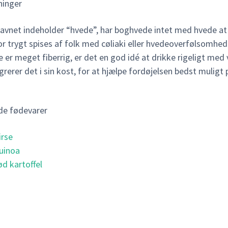
inger
avnet indeholder “hvede”, har boghvede intet med hvede at
r trygt spises af folk med cøliaki eller hvedeoverfølsomhed
er meget fiberrig, er det en god idé at drikke rigeligt med 
rerer det i sin kost, for at hjælpe fordøjelsen bedst muligt p
de fødevarer
irse
uinoa
ød kartoffel