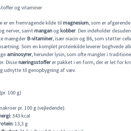
toffer og vitaminer
 er en fremragende kilde til
magnesium
, som er afgørende
og nerver, samt
mangan
og
kobber
. Den indeholder desuden
ige mængder
B-vitaminer
, især niacin og B6, som støtter cell
sætning. Som en komplet proteinkilde leverer boghvede all
ige
aminosyrer
, herunder lysin, som ofte mangler i traditione
er. Disse
næringsstoffer
er pakket i en form, der er let for k
g udnytte til genopbygning af væv.
pr. 100 g)
akroer pr. 100 g (vejledende):
nergi:
343 kcal
rotein:
13,3 g