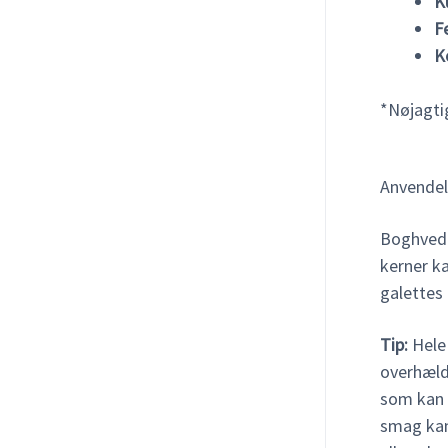
K
F
K
*Nøjagtig
Anvendel
Boghvede 
kerner ka
galettes
Tip:
Hele 
overhæld
som kan 
smag kan 