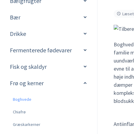
Bælgfrugter
Læseti
Bær
Drikke
Boghvede 
Fermenterede fødevarer
familie 
uundværli
Fisk og skaldyr
evne til 
høje indh
Frø og kerner
dæmper i
komplekse
Boghvede
blodsukke
Chiafrø
Antiinfl
Græskarkerner