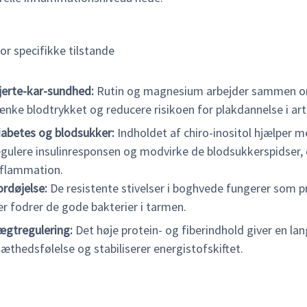
or specifikke tilstande
jerte-kar-sundhed:
Rutin og magnesium arbejder sammen o
ænke blodtrykket og reducere risikoen for plakdannelse i art
iabetes og blodsukker:
Indholdet af chiro-inositol hjælper m
egulere insulinresponsen og modvirke de blodsukkerspidser, 
nflammation.
ordøjelse:
De resistente stivelser i boghvede fungerer som p
er fodrer de gode bakterier i tarmen.
ægtregulering:
Det høje protein- og fiberindhold giver en lan
æthedsfølelse og stabiliserer energistofskiftet.