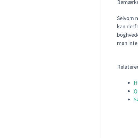
Bemærkn
Selvom n
kan derfo
boghvede 
man integ
Relatere
H
Q
S