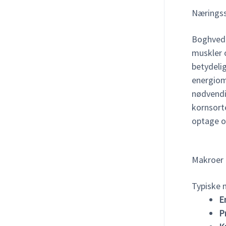
Næringss
Boghvede
muskler 
betydel
energiom
nødvend
kornsort
optage o
Makroer (
Typiske m
E
P