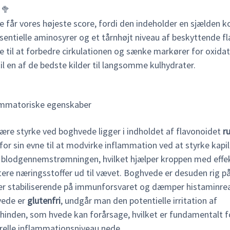
🥦
 får vores højeste score, fordi den indeholder en sjælden 
ssentielle aminosyrer og et tårnhøjt niveau af beskyttende f
 til at forbedre cirkulationen og sænke markører for oxidat
il en af de bedste kilder til langsomme kulhydrater.
ammatoriske egenskaber
ære styrke ved boghvede ligger i indholdet af flavonoidet
ru
for sin evne til at modvirke inflammation ved at styrke kapi
 blodgennemstrømningen, hvilket hjælper kroppen med effek
tere næringsstoffer ud til vævet. Boghvede er desuden rig p
er stabiliserende på immunforsvaret og dæmper histaminrea
vede er
glutenfri
, undgår man den potentielle irritation af
hinden, som hvede kan forårsage, hvilket er fundamentalt f
relle inflammationsniveau nede.