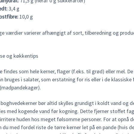
ulhydrat:
71,5 g (heraf 0 g sukkerarter)
edt:
3,4 g
ostfibre:
10,0 g
e værdier varierer afhængigt af sort, tilberedning og produ
se og køkkentips
findes som hele kerner, flager (f.eks. til grød) eller mel. De
n bruges i salater, som erstatning for ris eller i de klassiske
 (madpandekager).
boghvedekerner bør altid skylles grundigt i koldt vand og d
es med kogende vand før kogning. Dette fjerner stoffet fag
irritere huden hos meget følsomme personer. For at opnå d
du med fordel riste de tørre kerner let på en pande (hvis de