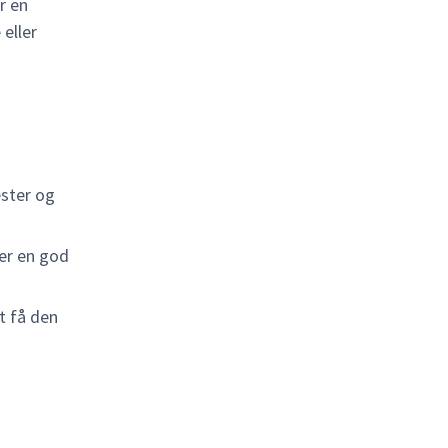
r en
eller
ester og
ver en god
 få den