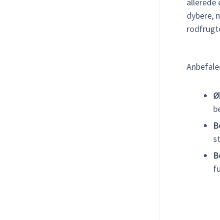
allerede 
dybere, 
rodfrugte
Anbefale
Ø
b
B
s
B
f