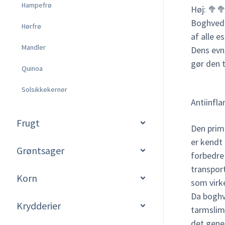
Hampefrø
Høj: 🥦
Boghvede
Hørfrø
af alle e
Mandler
Dens evne
gør den t
Quinoa
Solsikkekerner
Antiinfl
Frugt
Den prim
er kendt 
Grøntsager
forbedre
transpor
Korn
som virk
Da bogh
Krydderier
tarmslim
det gene