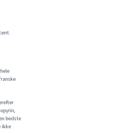
cent.
 hele
 franske
erefter
opyrin,
en bedste
 ikke