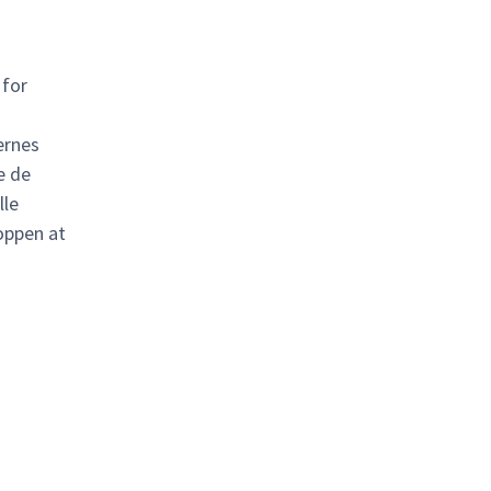
 for
ernes
e de
lle
roppen at