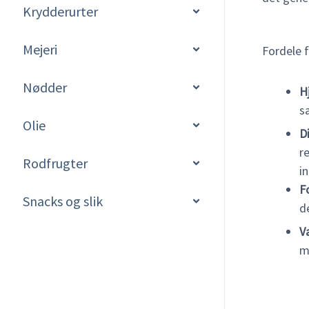
Krydderurter
Mejeri
Fordele f
Nødder
H
s
Olie
D
r
Rodfrugter
i
F
Snacks og slik
d
V
m