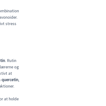
kombination
lavonoider.
ivt stress
tin
. Rutin
llærerne og
tivt at
å
quercetin
,
ktioner.
or at holde