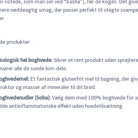
er ristede, som man ser ved “kasha”), før de koges. Det give
mere nøddeagtig smag, der passer perfekt til stegte svampe 
r.
de produkter
kologisk hel boghvede:
Sikrer et rent produkt uden sprøjter
evarer alle de sunde kim-dele.
oghvedemel:
Et fantastisk glutenfrit mel til bagning, der gi
truktur og masser af mineraler til dit brød.
oghvedenudler (Soba):
Vælg dem med 100% boghvede for at
ulde antiinflammatoriske effekt uden hvedetilsætning.