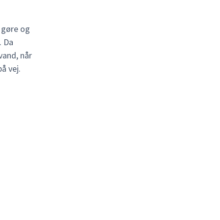
 gøre og
. Da
vand, når
å vej.