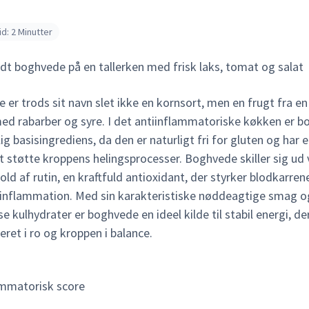
d: 2 Minutter
er trods sit navn slet ikke en kornsort, men en frugt fra en 
med rabarber og syre. I det antiinflammatoriske køkken er 
g basisingrediens, da den er naturligt fri for gluten og har e
at støtte kroppens helingsprocesser. Boghvede skiller sig ud 
old af rutin, en kraftfuld antioxidant, der styrker blodkarren
nflammation. Med sin karakteristiske nøddeagtige smag o
 kulhydrater er boghvede en ideel kilde til stabil energi, de
ret i ro og kroppen i balance.
ammatorisk score