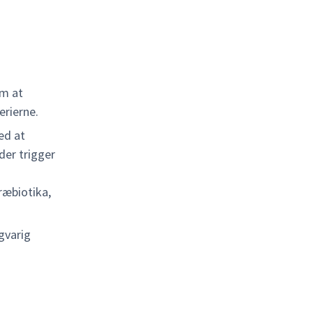
m at
erierne.
ed at
der trigger
ræbiotika,
gvarig