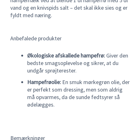
hampemælk ved at blende 1 dl hampefrø med 5 dl
vand og en knivspids salt – det skal ikke sies og er
fyldt med næring.
Anbefalede produkter
Økologiske afskallede hampefrø:
Giver den
bedste smagsoplevelse og sikrer, at du
undgår sprøjterester.
Hampefrøolie:
En smuk mørkegrøn olie, der
er perfekt som dressing, men som aldrig
må opvarmes, da de sunde fedtsyrer så
ødelægges.
Bemærkninger