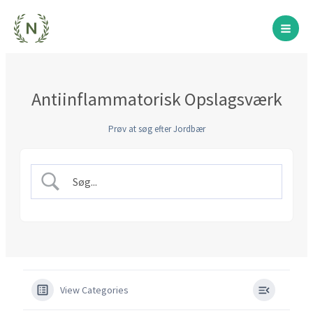
Gå
til
indholdet
Antiinflammatorisk Opslagsværk
Prøv at søg efter Jordbær
View Categories