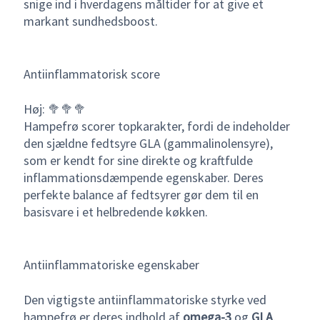
snige ind i hverdagens måltider for at give et
markant sundhedsboost.
Antiinflammatorisk score
Høj: 🥦🥦🥦
Hampefrø scorer topkarakter, fordi de indeholder
den sjældne fedtsyre GLA (gammalinolensyre),
som er kendt for sine direkte og kraftfulde
inflammationsdæmpende egenskaber. Deres
perfekte balance af fedtsyrer gør dem til en
basisvare i et helbredende køkken.
Antiinflammatoriske egenskaber
Den vigtigste antiinflammatoriske styrke ved
hampefrø er deres indhold af
omega-3
og
GLA
.