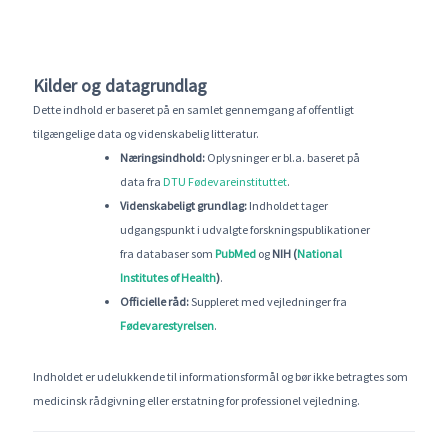
Kilder og datagrundlag
Dette indhold er baseret på en samlet gennemgang af offentligt
tilgængelige data og videnskabelig litteratur.
Næringsindhold:
Oplysninger er bl.a. baseret på
data fra
DTU Fødevareinstituttet
.
Videnskabeligt grundlag:
Indholdet tager
udgangspunkt i udvalgte forskningspublikationer
fra databaser som
PubMed
og
NIH (
National
Institutes of Health
)
.
Officielle råd:
Suppleret med vejledninger fra
Fødevarestyrelsen
.
Indholdet er udelukkende til informationsformål og bør ikke betragtes som
medicinsk rådgivning eller erstatning for professionel vejledning.