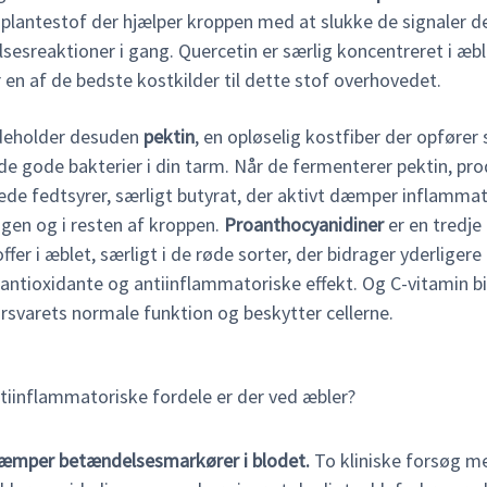
 plantestof der hjælper kroppen med at slukke de signaler d
sesreaktioner i gang. Quercetin er særlig koncentreret i æbl
 en af de bedste kostkilder til dette stof overhovedet.
deholder desuden
pektin
, en opløselig kostfiber der opfører
de gode bakterier i din tarm. Når de fermenterer pektin, pr
de fedtsyrer, særligt butyrat, der aktivt dæmper inflammat
en og i resten af kroppen.
Proanthocyanidiner
er en tredje
ffer i æblet, særligt i de røde sorter, der bidrager yderligere 
antioxidante og antiinflammatoriske effekt. Og C-vitamin bi
svarets normale funktion og beskytter cellerne.
ntiinflammatoriske fordele er der ved æbler?
æmper betændelsesmarkører i blodet.
To kliniske forsøg m