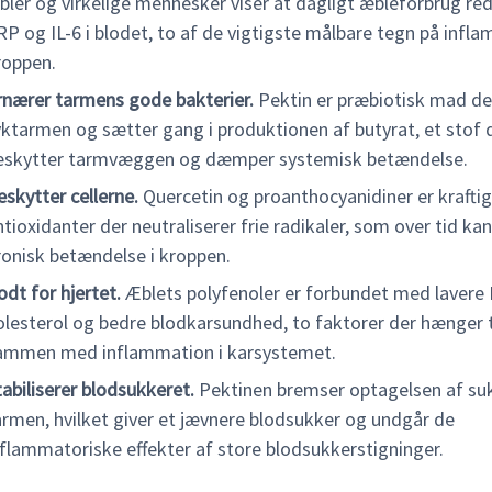
bler og virkelige mennesker viser at dagligt æbleforbrug re
RP og IL-6 i blodet, to af de vigtigste målbare tegn på infla
roppen.
rnærer tarmens gode bakterier.
Pektin er præbiotisk mad der
yktarmen og sætter gang i produktionen af butyrat, et stof d
eskytter tarmvæggen og dæmper systemisk betændelse.
eskytter cellerne.
Quercetin og proanthocyanidiner er krafti
ntioxidanter der neutraliserer frie radikaler, som over tid ka
ronisk betændelse i kroppen.
odt for hjertet.
Æblets polyfenoler er forbundet med lavere 
olesterol og bedre blodkarsundhed, to faktorer der hænger
ammen med inflammation i karsystemet.
tabiliserer blodsukkeret.
Pektinen bremser optagelsen af suk
armen, hvilket giver et jævnere blodsukker og undgår de
nflammatoriske effekter af store blodsukkerstigninger.