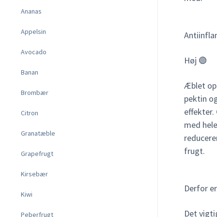
Ananas
Appelsin
Antiinfl
Avocado
Høj 🟢
Banan
Æblet op
Brombær
pektin o
effekter.
Citron
med hele
Granatæble
reducere
frugt.
Grapefrugt
Kirsebær
Derfor e
Kiwi
Det vigt
Peberfrugt