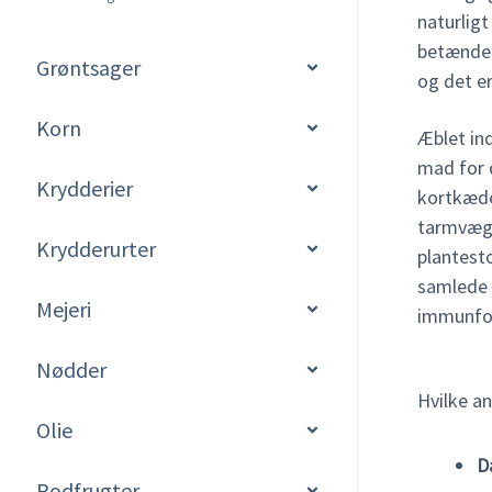
naturligt
betændel
Grøntsager
og det er
Korn
Æblet in
mad for 
Krydderier
kortkæde
tarmvægg
Krydderurter
plantesto
samlede 
Mejeri
immunfor
Nødder
Hvilke a
Olie
D
Rodfrugter