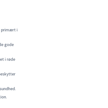
 primært i
 de gode
et i røde
beskytter
 sundhed.
ion.