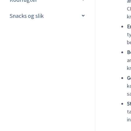
æ
C
Snacks og slik
k
E
t
b
B
a
k
G
k
s
S
t
i