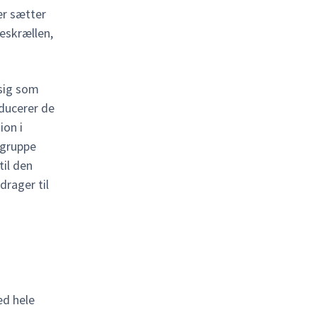
er sætter
eskrællen,
 sig som
oducerer de
ion i
 gruppe
til den
drager til
ed hele