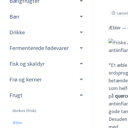
Bælgfrugter
Læseti
Bær
Æbler — 
Drikke
Fermenterede fødevarer
Fisk og skaldyr
“Et æble
ordsprog
Frø og kerner
betændels
som helf
Frugt
på
querc
antiinfl
gode tar
Abrikos (frisk)
Desuden s
Æbler
med.