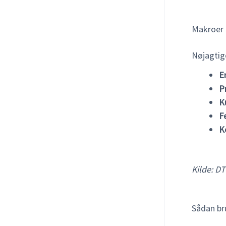
Makroer i
Nøjagtig
E
P
K
F
K
Kilde: D
Sådan br