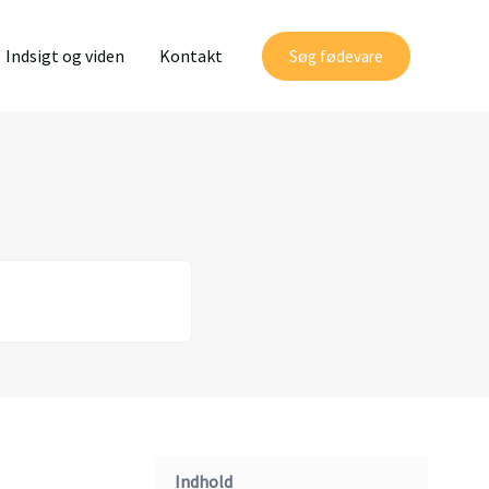
Indsigt og viden
Kontakt
Søg fødevare
Indhold