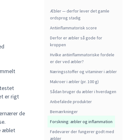
Æbler — derfor lever det gamle
ordsprog stadig
Antiinflammatorisk score
Derfor er æbler så gode for
kroppen
Hvilke antiinflammatoriske fordele
er der ved æbler?
gammelt
Næringsstoffer og vitaminer i æbler
Makroer i æbler (pr. 100 g)
 testet
Sådan bruger du æbler i hverdagen
t er rigt
Anbefalede produkter
Bemærkninger
 ernærer de
se.
Forskning: æbler og inflammation
e æblet
Fødevarer der fungerer godt med
æbler