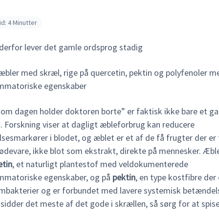
d: 4 Minutter
derfor lever det gamle ordsprog stadig
 om dagen holder doktoren borte” er faktisk ikke bare et 
. Forskning viser at dagligt æbleforbrug kan reducere
esmarkører i blodet, og æblet er et af de få frugter der er
ødevare, ikke blot som ekstrakt, direkte på mennesker. Æble
etin
, et naturligt plantestof med veldokumenterede
ammatoriske egenskaber, og på
pektin
, en type kostfibre der
mbakterier og er forbundet med lavere systemisk betændel
idder det meste af det gode i skrællen, så sørg for at spis