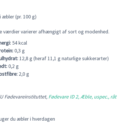
 æbler (pr. 100 g)
e værdier varierer afhængigt af sort og modenhed.
nergi:
54 kcal
rotein:
0,3 g
ulhydrat:
12,8 g (heraf 11,1 g naturlige sukkerarter)
edt:
0,2 g
ostfibre:
2,0 g
TU Fødevareinstituttet,
Fødevare ID 2, Æble, uspec., råt
uger du æbler i hverdagen