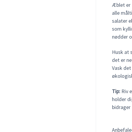
Æblet er
alle målt
salater e
som kyll
nødder o
Husk at s
det er n
Vask det
økologisk
Tip:
Riv e
holder d
bidrager
Anbefale