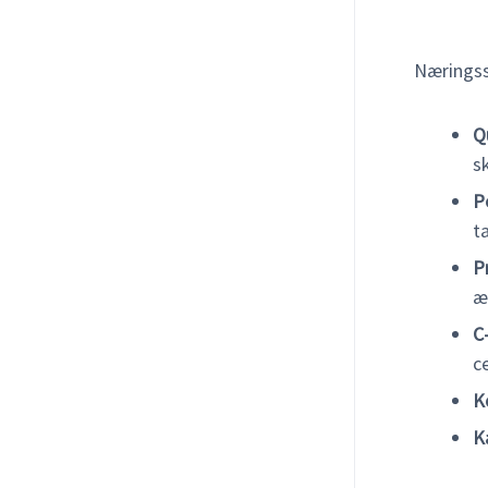
Næringss
Q
s
P
t
P
æ
C
c
K
K