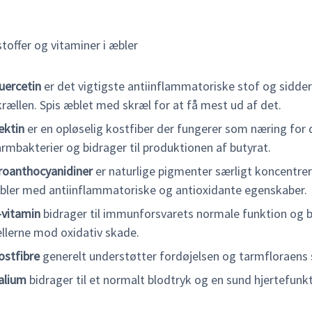
toffer og vitaminer i æbler
uercetin
er det vigtigste antiinflammatoriske stof og sidder
krællen. Spis æblet med skræl for at få mest ud af det.
ektin
er en opløselig kostfiber der fungerer som næring for
armbakterier og bidrager til produktionen af butyrat.
roanthocyanidiner
er naturlige pigmenter særligt koncentrer
bler med antiinflammatoriske og antioxidante egenskaber.
-vitamin
bidrager til immunforsvarets normale funktion og 
ellerne mod oxidativ skade.
ostfibre
generelt understøtter fordøjelsen og tarmfloraens
alium
bidrager til et normalt blodtryk og en sund hjertefunkt