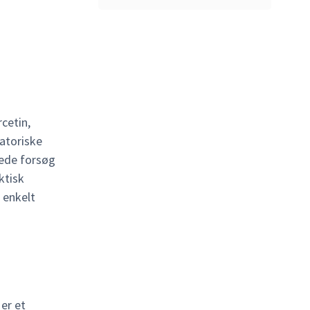
cetin,
atoriske
rede forsøg
ktisk
 enkelt
 er et