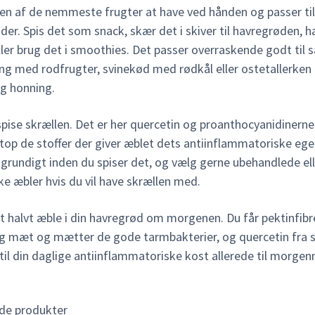
 en af de nemmeste frugter at have ved hånden og passer ti
ider. Spis det som snack, skær det i skiver til havregrøden, h
ller brug det i smoothies. Det passer overraskende godt til s
ing med rodfrugter, svinekød med rødkål eller ostetallerke
g honning.
pise skrællen. Det er her quercetin og proanthocyanidinerne
etop de stoffer der giver æblet dets antiinflammatoriske eg
 grundigt inden du spiser det, og vælg gerne ubehandlede ell
e æbler hvis du vil have skrællen med.
t halvt æble i din havregrød om morgenen. Du får pektinfibr
ig mæt og mætter de gode tarmbakterier, og quercetin fra 
 til din daglige antiinflammatoriske kost allerede til morge
de produkter