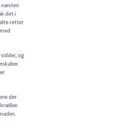
l næsten
ak det i
alte retter
n med
 sidder, og
enskaber.
er
ene der
skrællen
nmaden.