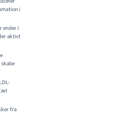
ducerer
mmation i
 ender i
er aktivt
ge
n skabe
LDL-
 tæt
ker fra