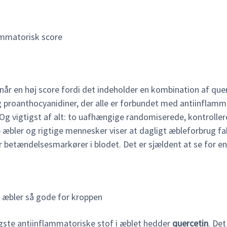
ammatorisk score
når en høj score fordi det indeholder en kombination af quer
g proanthocyanidiner, der alle er forbundet med antiinflamm
 Og vigtigst af alt: to uafhængige randomiserede, kontrolle
 æbler og rigtige mennesker viser at dagligt æbleforbrug fa
r betændelsesmarkører i blodet. Det er sjældent at se for en
r æbler så gode for kroppen
igste antiinflammatoriske stof i æblet hedder
quercetin
. Det