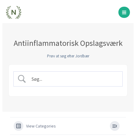
Gå
til
indholdet
Antiinflammatorisk Opslagsværk
Prøv at søg efter Jordbær
View Categories