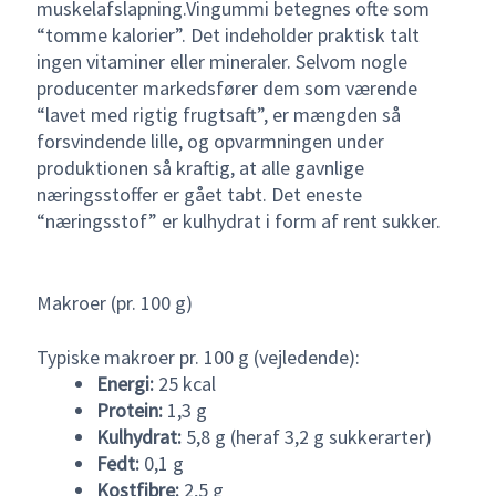
muskelafslapning.Vingummi betegnes ofte som
“tomme kalorier”. Det indeholder praktisk talt
ingen vitaminer eller mineraler. Selvom nogle
producenter markedsfører dem som værende
“lavet med rigtig frugtsaft”, er mængden så
forsvindende lille, og opvarmningen under
produktionen så kraftig, at alle gavnlige
næringsstoffer er gået tabt. Det eneste
“næringsstof” er kulhydrat i form af rent sukker.
Makroer (pr. 100 g)
Typiske makroer pr. 100 g (vejledende):
Energi:
25 kcal
Protein:
1,3 g
Kulhydrat:
5,8 g (heraf 3,2 g sukkerarter)
Fedt:
0,1 g
Kostfibre:
2,5 g