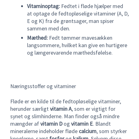
Vitaminoptag:
Fedtet i fløde hjælper med
at optage de fedtopløselige vitaminer (A, D,
E og K) fra de grøntsager, man spiser
sammen med den.
Mæthed:
Fedt tømmer mavesækken
langsommere, hvilket kan give en hurtigere
og længerevarende mæthedsfølelse.
Næringsstoffer og vitaminer
Fløde er en kilde til de fedtopløselige vitaminer,
herunder særligt
vitamin A
, som er vigtigt for
synet og slimhinderne. Man finder også mindre
mængder af
vitamin D
og
vitamin E
. Blandt
mineralerne indeholder fløde
calcium
, som styrker
knoglerne, samt
fosfor
og
kalium
. Selvom disse