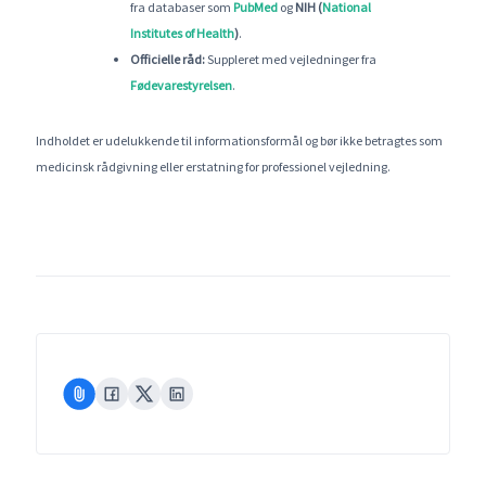
fra databaser som
PubMed
og
NIH (
National
Institutes of Health
)
.
Officielle råd:
Suppleret med vejledninger fra
Fødevarestyrelsen
.
Indholdet er udelukkende til informationsformål og bør ikke betragtes som
medicinsk rådgivning eller erstatning for professionel vejledning.