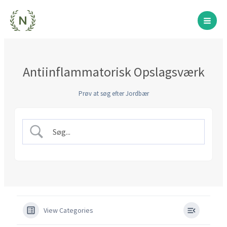
Gå
til
indholdet
Antiinflammatorisk Opslagsværk
Prøv at søg efter Jordbær
View Categories