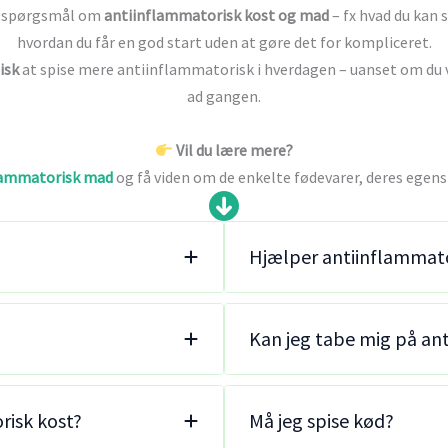
ge spørgsmål om
antiinflammatorisk kost og mad
– fx hvad du kan
hvordan du får en god start uden at gøre det for kompliceret.
isk
at spise mere antiinflammatorisk i hverdagen – uanset om du v
ad gangen.
Vil du lære mere?
lammatorisk mad
og få viden om de enkelte fødevarer, deres egen
Hjælper antiinflamma
Kan jeg tabe mig på an
risk kost?
Må jeg spise kød?