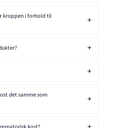
 kroppen i forhold til
dukter?
 kost det samme som
lammatorisk kost?