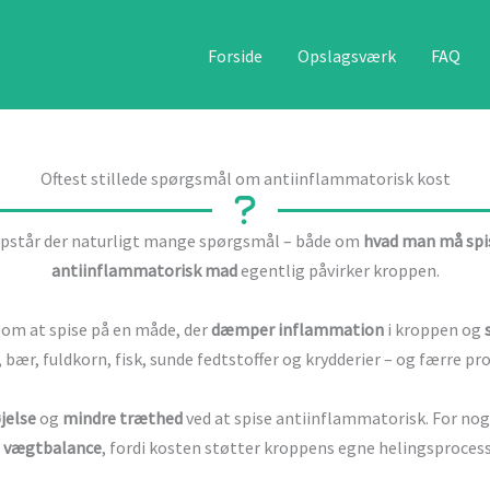
Forside
Opslagsværk
FAQ
Oftest stillede spørgsmål om antiinflammatorisk kost
opstår der naturligt mange spørgsmål – både om
hvad man må spi
antiinflammatorisk mad
egentlig påvirker kroppen.
 om at spise på en måde, der
dæmper inflammation
i kroppen og
bær, fuldkorn, fisk, sunde fedtstoffer og krydderier – og færre pr
jelse
og
mindre træthed
ved at spise antiinflammatorisk. For nog
 vægtbalance
, fordi kosten støtter kroppens egne helingsprocess