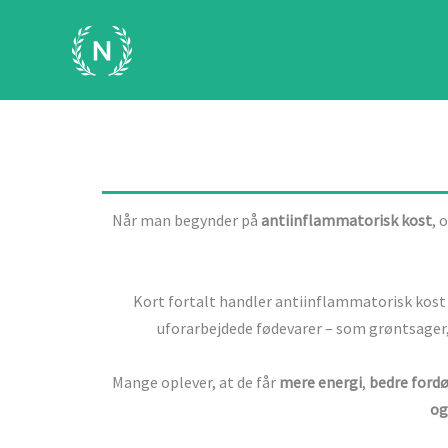
Gå
til
indholdet
Når man begynder på
antiinflammatorisk kost
, 
Kort fortalt handler antiinflammatorisk kost
uforarbejdede fødevarer – som grøntsager, 
Mange oplever, at de får
mere energi
,
bedre fordø
og