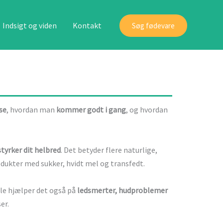
Indsigt og viden
Kontakt
Søg fødevare
se
, hvordan man
kommer godt i gang
, og hvordan
styrker dit helbred
. Det betyder flere naturlige,
odukter med sukker, hvidt mel og transfedt.
le hjælper det også på
ledsmerter, hudproblemer
er.