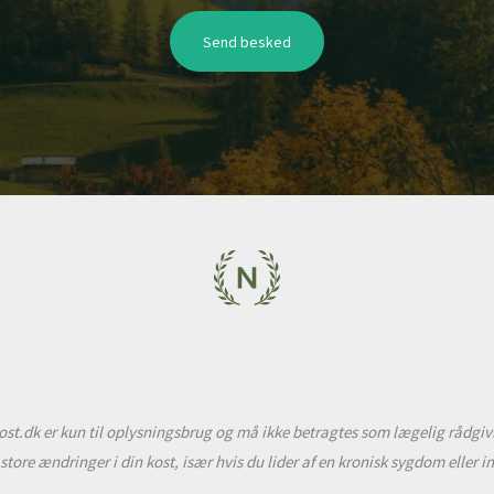
Send besked
t.dk er kun til oplysningsbrug og må ikke betragtes som lægelig rådgivni
r store ændringer i din kost, især hvis du lider af en kronisk sygdom eller