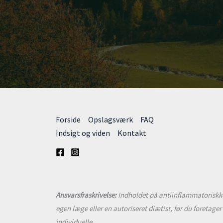
Forside
Opslagsværk
FAQ
Indsigt og viden
Kontakt
Ansvarsfraskrivelse:
Indholdet på antiinflammatoriskkos
egen læge eller en autoriseret diætist, før du foretage
individuelle.