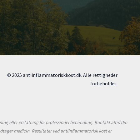
© 2025 antiinflammatoriskkost.dk. Alle rettigheder
forbeholdes.
ng eller erstatning for professionel behandling. Kontakt altid din
 indtager medicin. Resultater ved antiinflammatorisk kost er