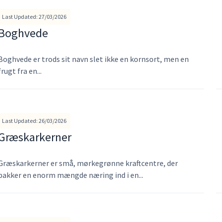
Last Updated: 27/03/2026
Boghvede
Boghvede er trods sit navn slet ikke en kornsort, men en
frugt fra en...
Last Updated: 26/03/2026
Græskarkerner
Græskarkerner er små, mørkegrønne kraftcentre, der
pakker en enorm mængde næring ind i en...