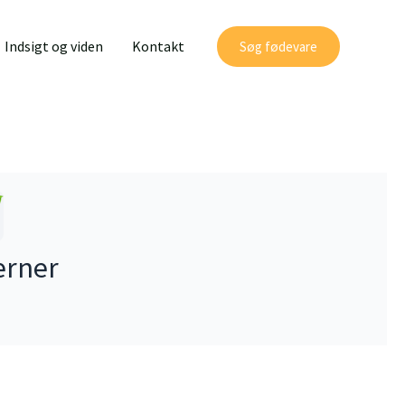
Indsigt og viden
Kontakt
Søg fødevare
erner