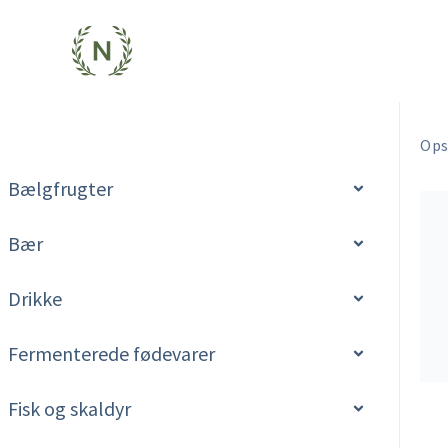
Gå
til
indholdet
Ops
Bælgfrugter
Bær
Drikke
Fermenterede fødevarer
Fisk og skaldyr